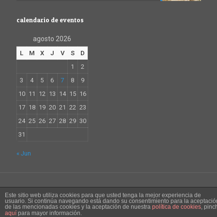
calendario de eventos
agosto 2026
L
M
X
J
V
S
D
1
2
3
4
5
6
7
8
9
10
11
12
13
14
15
16
17
18
19
20
21
22
23
24
25
26
27
28
29
30
31
« Jun
© 2016 Baibizkaia | C/Mayor 20 bis, 48930 Getxo | Tel. 944630033
Este sitio web utiliza cookies para que usted tenga la mejor experiencia de
usuario. Si continúa navegando está dando su consentimiento para la aceptació
Política de privacidad y condiciones de uso
Aviso legal
de las mencionadas cookies y la aceptación de nuestra
política de cookies
, pinc
aquí
para mayor información.
Política de cookies