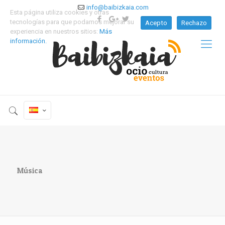
info@baibizkaia.com
Esta página utiliza cookies y otras
tecnologías para que podamos mejorar su
Acepto
Rechazo
experiencia en nuestros sitios:
Más
información.
Música