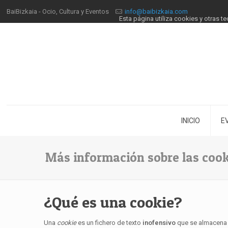
BaiBizkaia - Ocio, Cultura y Eventos
info@baibizkaia.com
Esta página utiliza cookies y otras 
INICIO
E
Más información sobre las cook
¿Qué es una cookie?
Una
cookie
es un fichero de texto
inofensivo
que se almacena e