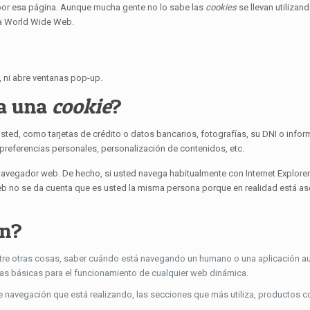
 por esa página. Aunque mucha gente no lo sabe las
cookies
se llevan utiliza
la World Wide Web.
e, ni abre ventanas pop-up.
a una
cookie
?
ted, como tarjetas de crédito o datos bancarios, fotografías, su DNI o info
 preferencias personales, personalización de contenidos, etc.
navegador web. De hecho, si usted navega habitualmente con Internet Explorer
eb no se da cuenta que es usted la misma persona porque en realidad está as
en?
ntre otras cosas, saber cuándo está navegando un humano o una aplicación a
as básicas para el funcionamiento de cualquier web dinámica.
e navegación que está realizando, las secciones que más utiliza, productos 