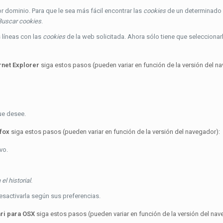
 dominio. Para que le sea más fácil encontrar las
cookies
de un determinado
Buscar cookies
.
s líneas con las
cookies
de la web solicitada. Ahora sólo tiene que seleccionarl
rnet Explorer
siga estos pasos (pueden variar en función de la versión del n
que desee.
fox
siga estos pasos (pueden variar en función de la versión del navegador):
vo.
el historial
.
desactivarla según sus preferencias.
ri para OSX
siga estos pasos (pueden variar en función de la versión del nav