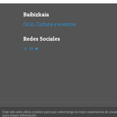
Baibizkaia
Ocio, Cultura y eventos
Redes Sociales
Este sitio web utiliza cookies para que usted tenga la mejor experiencia de us
© 2016 Baibizkaia | C/Mayor 20 bis, 48930 Getxo | Tel. 944630
para mayor información.