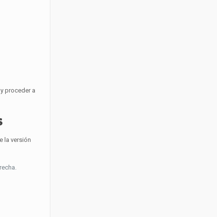
 y proceder a
s
e la versión
recha.