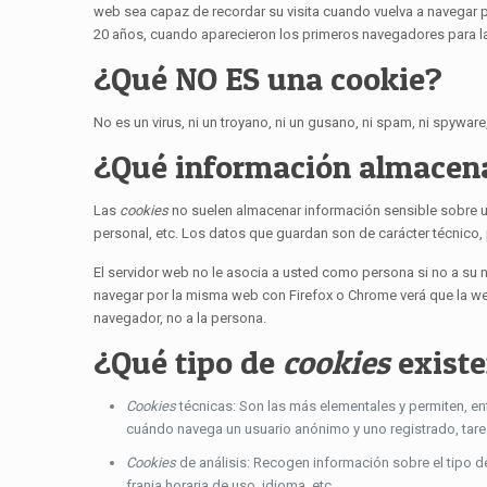
web sea capaz de recordar su visita cuando vuelva a navegar
20 años, cuando aparecieron los primeros navegadores para 
¿Qué NO ES una cookie?
No es un virus, ni un troyano, ni un gusano, ni spam, ni spywar
¿Qué información almacen
Las
cookies
no suelen almacenar información sensible sobre us
personal, etc. Los datos que guardan son de carácter técnico,
El servidor web no le asocia a usted como persona si no a su 
navegar por la misma web con Firefox o Chrome verá que la w
navegador, no a la persona.
¿Qué tipo de
cookies
exist
Cookies
técnicas: Son las más elementales y permiten, e
cuándo navega un usuario anónimo y uno registrado, tare
Cookies
de análisis: Recogen información sobre el tipo d
franja horaria de uso, idioma, etc.