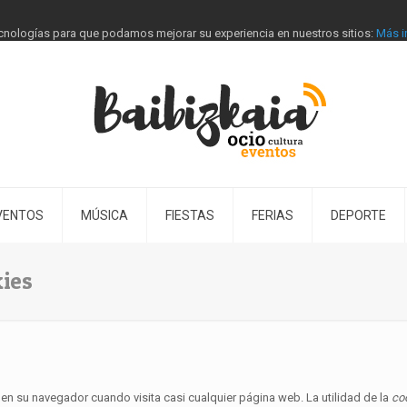
tecnologías para que podamos mejorar su experiencia en nuestros sitios:
Más i
VENTOS
MÚSICA
FIESTAS
FERIAS
DEPORTE
ies
n su navegador cuando visita casi cualquier página web. La utilidad de la
co