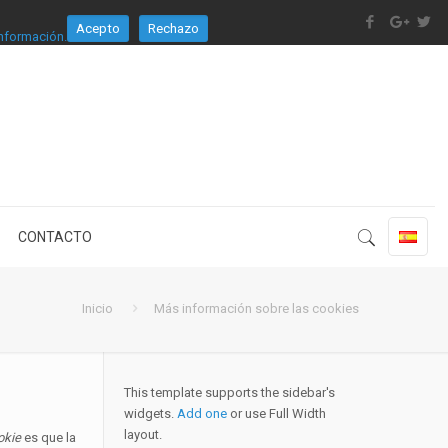
Acepto
Rechazo
nformación.
CONTACTO
Inicio
Más información sobre las cookies
This template supports the sidebar's
widgets.
Add one
or use Full Width
layout.
okie
es que la