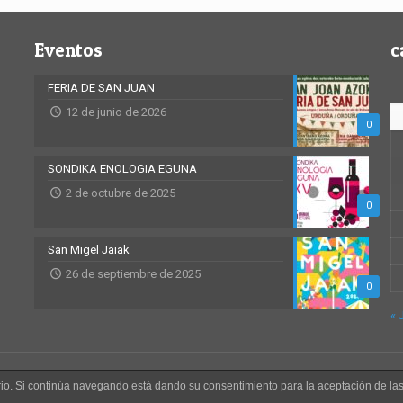
Eventos
c
FERIA DE SAN JUAN
12 de junio de 2026
0
SONDIKA ENOLOGIA EGUNA
2 de octubre de 2025
0
San Migel Jaiak
26 de septiembre de 2025
0
« 
uario. Si continúa navegando está dando su consentimiento para la aceptación de l
033
Política de privacid