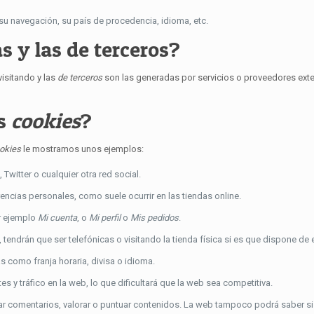
su navegación, su país de procedencia, idioma, etc.
s y las de terceros?
isitando y las
de terceros
son las generadas por servicios o proveedores ex
as
cookies
?
okies
le mostramos unos ejemplos:
itter o cualquier otra red social.
encias personales, como suele ocurrir en las tiendas online.
r ejemplo
Mi cuenta
, o
Mi perfil
o
Mis pedidos
.
 tendrán que ser telefónicas o visitando la tienda física si es que dispone de e
 como franja horaria, divisa o idioma.
tes y tráfico en la web, lo que dificultará que la web sea competitiva.
icar comentarios, valorar o puntuar contenidos. La web tampoco podrá saber si