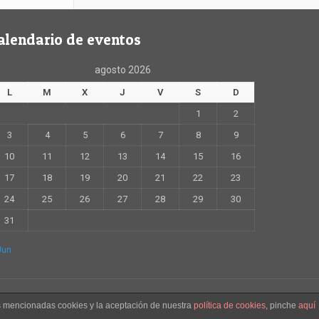
alendario de eventos
agosto 2026
L
M
X
J
V
S
D
1
2
3
4
5
6
7
8
9
10
11
12
13
14
15
16
17
18
19
20
21
22
23
24
25
26
27
28
29
30
31
Jun
as mencionadas cookies y la aceptación de nuestra
política de cookies
, pinche
aquí
ad y condiciones de uso
Aviso legal
Política de cookies