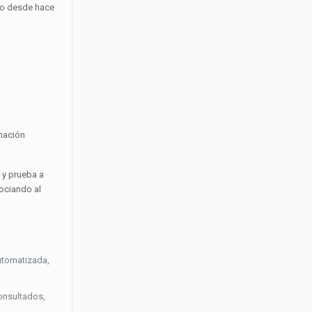
ndo desde hace
rmación
 y prueba a
ociando al
utomatizada,
consultados,