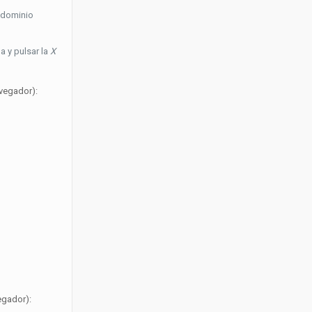
 dominio
a y pulsar la
X
avegador):
egador):