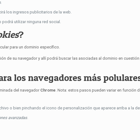
m
.
rá los ingresos publicitarios de la web.
o podrá utilizar ninguna red social.
okies
?
icular para un dominio específico.
ción de su navegador y allí podrá buscar las asociadas al dominio en cuestión
ra los navegadores más polulare
minada del navegador
Chrome
. Nota: estos pasos pueden variar en función d
hivo o bien pinchando el icono de personalización que aparece arriba a la de
ones avanzadas
.