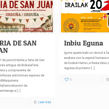
RIA DE SAN
Inbiu Eguna
AN
Igorre quiere batir un récord a f
euskera con la espiral humana 
21 de junioOrduñaLa feria de San
de Euskal Herria La fiesta Inbiu 
más antigua de BizkaiaFeria
regresa el próximo
[…]
era y compraventa de
oRazas autóctonas equinas de
0
diMaquinaria
olaDemostración de
leoHerraje a
[…]
Leer más