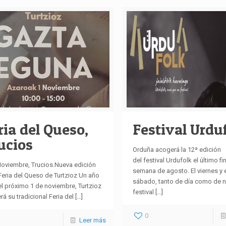
ria del Queso,
Festival Urdu
ucios
Orduña acogerá la 12ª edición
del festival Urdufolk el último fi
Noviembre, Trucios.Nueva edición
semana de agosto. El viernes y e
Feria del Queso de Turtzioz Un año
sábado, tanto de día como de n
el próximo 1 de noviembre, Turtzioz
festival
[…]
á su tradicional Feria del
[…]
0
Leer más