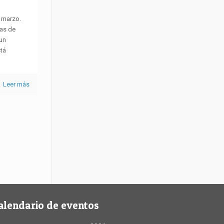
e marzo.
ras de
un
tá
Leer más
alendario de eventos