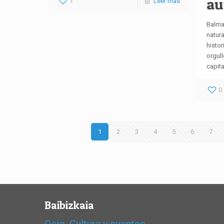
au
1
Leer más
Balma
natura
histor
orgull
capita
0
1
2
3
4
5
6
7
Baibizkaia
Ocio, Cultura y eventos