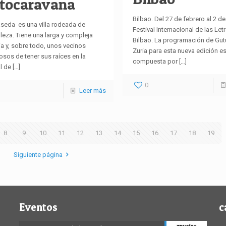
tocaravana
Bilbao. Del 27 de febrero al 2 d
seda es una villa rodeada de
Festival Internacional de las Let
leza. Tiene una larga y compleja
Bilbao. La programación de Gut
ia y, sobre todo, unos vecinos
Zuria para esta nueva edición es
osos de tener sus raíces en la
compuesta por
[…]
l de
[…]
0
Leer más
8
9
10
11
12
13
14
15
16
17
18
19
Siguiente página
Eventos
c