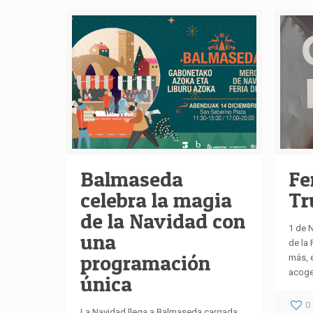
Balmaseda
Fe
celebra la magia
Tr
de la Navidad con
1 de 
una
de la 
programación
más, 
acoger
única
0
La Navidad llega a Balmaseda cargada