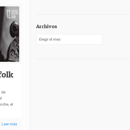
Archivos
Archivos
folk
n de
l
oche, el
Leer más