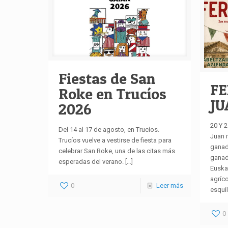
Fiestas de San
FE
Roke en Trucíos
JU
2026
20 Y 
Del 14 al 17 de agosto, en Trucíos.
Juan 
Trucíos vuelve a vestirse de fiesta para
ganad
celebrar San Roke, una de las citas más
ganad
esperadas del verano.
[…]
Euska
agríc
0
Leer más
esqui
0