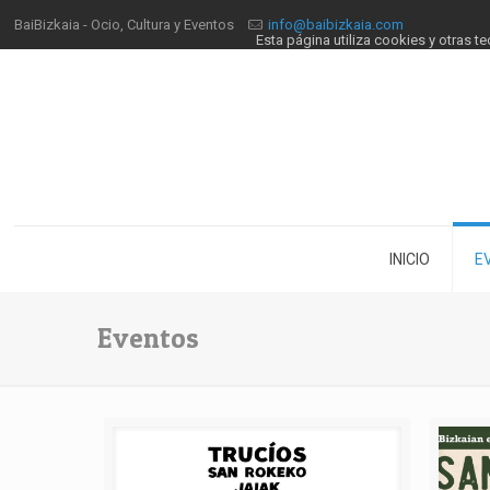
BaiBizkaia - Ocio, Cultura y Eventos
info@baibizkaia.com
Esta página utiliza cookies y otras 
INICIO
E
Eventos