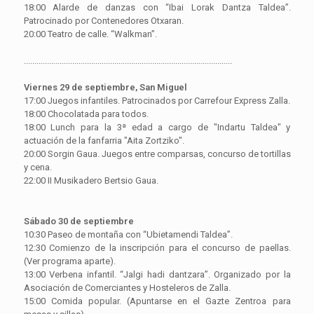
18:00 Alarde de danzas con “Ibai Lorak Dantza Taldea”.
Patrocinado por Contenedores Otxaran.
20:00 Teatro de calle. “Walkman”.
...................................................................................................
Viernes 29 de septiembre, San Miguel
17:00 Juegos infantiles. Patrocinados por Carrefour Express Zalla.
18:00 Chocolatada para todos.
18:00 Lunch para la 3ª edad a cargo de "Indartu Taldea" y
actuación de la fanfarria "Aita Zortziko".
20:00 Sorgin Gaua. Juegos entre comparsas, concurso de tortillas
y cena.
22:00 II Musikadero Bertsio Gaua.
Sábado 30 de septiembre
10:30 Paseo de montaña con “Ubietamendi Taldea”.
12:30 Comienzo de la inscripción para el concurso de paellas.
(Ver programa aparte).
13:00 Verbena infantil. “Jalgi hadi dantzara”. Organizado por la
Asociación de Comerciantes y Hosteleros de Zalla.
15:00 Comida popular. (Apuntarse en el Gazte Zentroa para