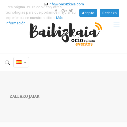
info@baibizkaia.com
Esta página utiliza cookies y otras
tecnologías para que podamos mejorar su
Acepto
Rechazo
experiencia en nuestros sitios:
Más
información.
ZALLAKO JAIAK