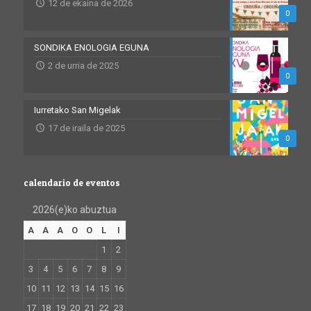
12 de ekaina de 2026
0
SONDIKA ENOLOGIA EGUNA
2 de urria de 2025
0
Iurretako San Migelak
17 de iraila de 2025
0
calendario de eventos
2026(e)ko abuztua
A
A
A
O
O
L
I
1
2
3
4
5
6
7
8
9
10
11
12
13
14
15
16
17
18
19
20
21
22
23