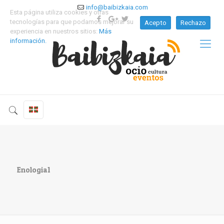
info@baibizkaia.com
Esta página utiliza cookies y otras
tecnologías para que podamos mejorar su
Acepto
Rechazo
experiencia en nuestros sitios:
Más
información.
Enologia1