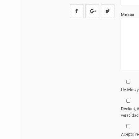
Mezua
He leído 
Declaro, 
veracidad
Acepto re