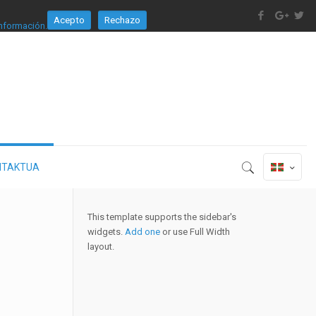
Acepto
Rechazo
nformación.
NTAKTUA
This template supports the sidebar's
widgets.
Add one
or use Full Width
layout.