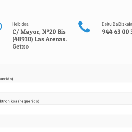
Helbidea
Deitu BaiBizkai
C/ Mayor, Nº20 Bis
944 63 00 
(48930) Las Arenas.
Getxo
uerido)
ktronikoa (requerido)