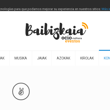
tecnologías para que podamos mejorar su experiencia en nuestros sitios:
Más i
IAK
MUSIKA
JAIAK
AZOKAK
KIROLAK
KO