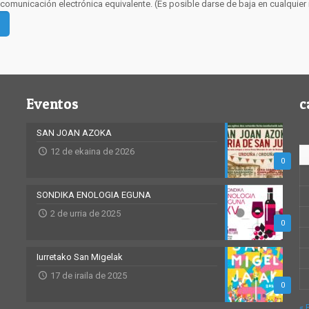
comunicación electrónica equivalente. (Es posible darse de baja en cualquie
Eventos
c
SAN JOAN AZOKA
12 de ekaina de 2026
0
SONDIKA ENOLOGIA EGUNA
2 de urria de 2025
0
Iurretako San Migelak
17 de iraila de 2025
0
« 