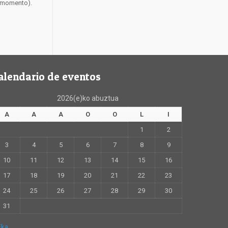
r momento).
alendario de eventos
2026(e)ko abuztua
A
A
A
O
O
L
I
1
2
3
4
5
6
7
8
9
10
11
12
13
14
15
16
17
18
19
20
21
22
23
24
25
26
27
28
29
30
31
Eka