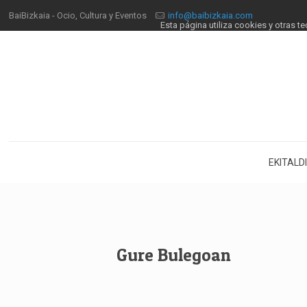
BaiBizkaia - Ocio, Cultura y Eventos
info@baibizkaia.com
Esta página utiliza cookies y otras 
EKITALD
Gure Bulegoan