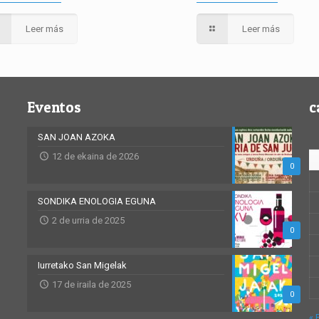
Leer más
Leer más
Eventos
c
SAN JOAN AZOKA
12 de ekaina de 2026
0
SONDIKA ENOLOGIA EGUNA
2 de urria de 2025
0
Iurretako San Migelak
17 de iraila de 2025
0
« 