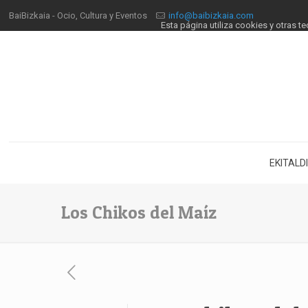
BaiBizkaia - Ocio, Cultura y Eventos
info@baibizkaia.com
Esta página utiliza cookies y otras 
EKITALD
Los Chikos del Maíz