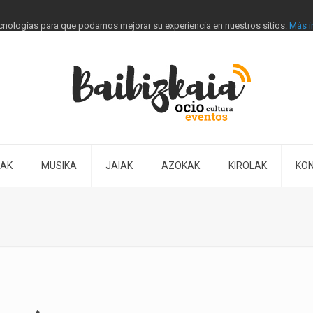
tecnologías para que podamos mejorar su experiencia en nuestros sitios:
Más i
IAK
MUSIKA
JAIAK
AZOKAK
KIROLAK
KO