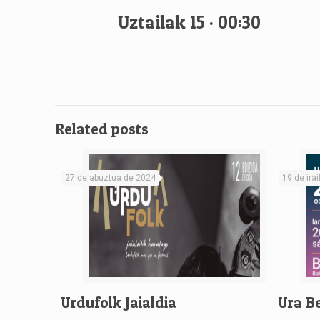
Uztailak 15 · 00:30
Related posts
27 de abuztua de 2024
19 de ira
Urdufolk Jaialdia
Ura B