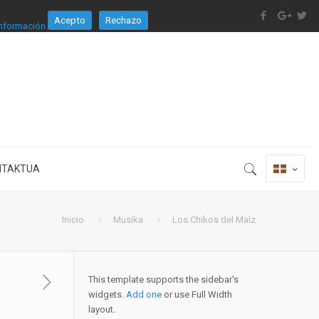
Acepto
Rechazo
nformación.
NTAKTUA
Inicio
Musika
Los Chikos del Maíz
This template supports the sidebar's
widgets.
Add one
or use Full Width
layout.