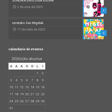
SONDIKA ENOLOGIA EGUNA
2 de urria de 2025
0
Iurretako San Migelak
17 de iraila de 2025
0
calendario de eventos
2026(e)ko abuztua
A
A
A
O
O
L
I
1
2
3
4
5
6
7
8
9
10
11
12
13
14
15
16
17
18
19
20
21
22
23
24
25
26
27
28
29
30
31