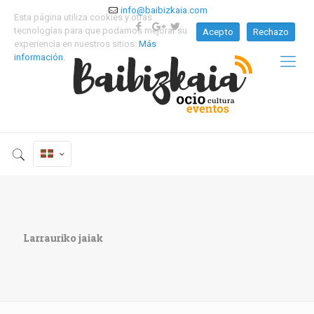
info@baibizkaia.com
Esta página utiliza cookies y otras
tecnologías para que podamos mejorar su
Acepto
Rechazo
experiencia en nuestros sitios:
Más
información.
Larrauriko jaiak