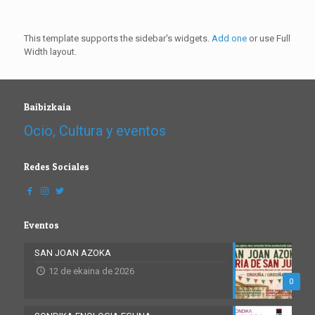
This template supports the sidebar's widgets.
Add one
or use Full
Width layout.
Baibizkaia
Ocio, Cultura y eventos
Redes Sociales
Eventos
SAN JOAN AZOKA
12 de ekaina de 2026
0