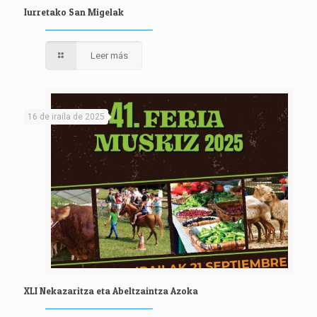
Iurretako San Migelak
Leer más
16 de iraila de 2025
XLI Nekazaritza eta Abeltzaintza Azoka