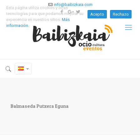
info@baibizkaia.com
Esta página utiliza cookies y otras
tecnologías para que podamos mejorar su
Acepto
Rechazo
experiencia en nuestros sitios:
Más
información.
Balmaseda Putxera Eguna