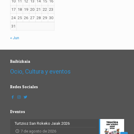
10
11
12
13
14
15
16
17
18
19
20
21
22
23
24
25
26
27
28
29
30
31
« Jun
Baibizkaia
Ocio, Cultura y eventos
Redes Sociales
Eventos
Turtzioz San Rokeko Jaiak 2026
7 de agosto de 2026