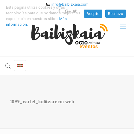
info@baibizkaia.com
Esta página utiliza cookies y otras
tecnologías para que podamos mejorar su
Acepto
Rechazo
experiencia en nuestros sitios:
Más
información.
1099_cartel_kolitzarecor web