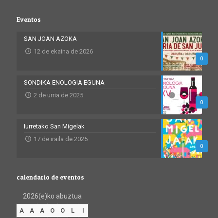
Eventos
SAN JOAN AZOKA
12 de ekaina de 2026
0
SONDIKA ENOLOGIA EGUNA
2 de urria de 2025
0
Iurretako San Migelak
17 de iraila de 2025
0
calendario de eventos
2026(e)ko abuztua
A
A
A
O
O
L
I