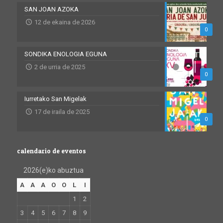
SAN JOAN AZOKA
12 de ekaina de 2026
0
SONDIKA ENOLOGIA EGUNA
2 de urria de 2025
0
Iurretako San Migelak
17 de iraila de 2025
0
calendario de eventos
2026(e)ko abuztua
A
A
A
O
O
L
I
1
2
3
4
5
6
7
8
9