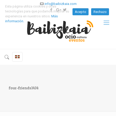
info@baibizkaia.com
Esta página utiliza cookies y otras
tecnologías para que podamos mejorar su
Acepto
Rechazo
experiencia en nuestros sitios:
Más
información.
four-friends1414