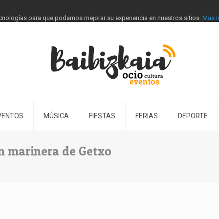
tecnologías para que podamos mejorar su experiencia en nuestros sitios:
Más i
VENTOS
MÚSICA
FIESTAS
FERIAS
DEPORTE
ón marinera de Getxo