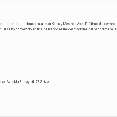
ros de las formaciones catalanas Xarxa y Mestre d’Aixa. El último día cerrarem
a cual se ha convertido en una de las voces imprescindibles del panorama mus
etxo. Avenida Basagoiti, 77 Getxo