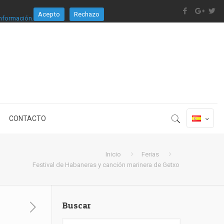
Acepto
Rechazo
nformación.
CONTACTO
Inicio
Ferias
Festival de Habaneras y canción marinera de Getxo
Buscar