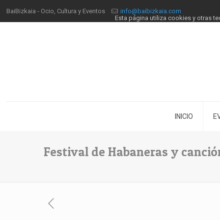
BaiBizkaia - Ocio, Cultura y Eventos
info@baibizkaia.com
Esta página utiliza cookies y otras 
INICIO
E
Festival de Habaneras y canci