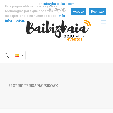
info@baibizkaia.com
Esta página utiliza cookies y otras
tecnologías para que podamos mejorar
Acepto
Rechazo
su experiencia en nuestros sitios:
Más
información.
ELORRIO FERIXA NAUSIKOAK