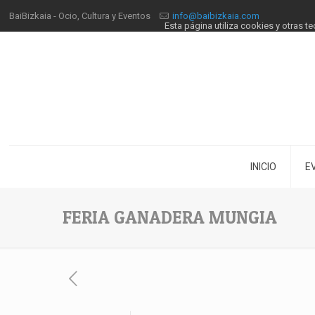
BaiBizkaia - Ocio, Cultura y Eventos
info@baibizkaia.com
Esta página utiliza cookies y otras 
INICIO
E
FERIA GANADERA MUNGIA