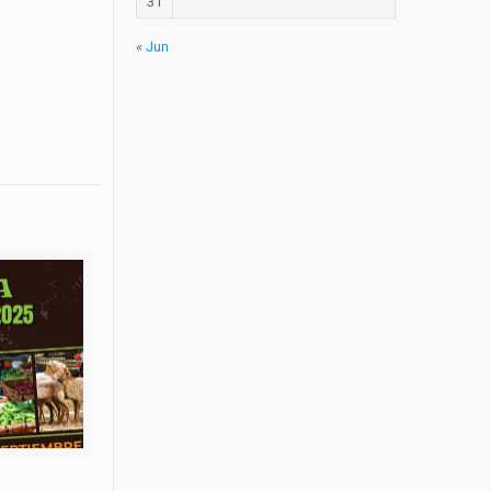
31
« Jun