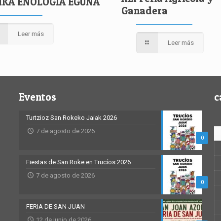
IKA ENOLOGIA EGUNA
Ganadera
Leer más
Leer más
Eventos
c
Turtzioz San Rokeko Jaiak 2026
7 de agosto de 2026
0
Fiestas de San Roke en Trucíos 2026
7 de agosto de 2026
0
FERIA DE SAN JUAN
12 de junio de 2026