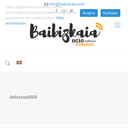
info@baibizkaia.com
Esta página utiliza cookies y otras
tecnologías para que podamos mejorar su
Acepto
Rechazo
experiencia en nuestros sitios:
Más
información.
delorean1000