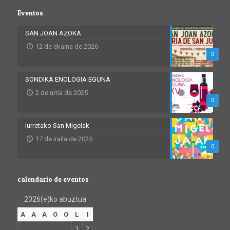
Eventos
SAN JOAN AZOKA
12 de ekaina de 2026
0
SONDIKA ENOLOGIA EGUNA
2 de urria de 2025
0
Iurretako San Migelak
17 de iraila de 2025
0
calendario de eventos
2026(e)ko abuztua
A
A
A
O
O
L
I
1
2