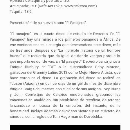
Apertura de taquilla y puertas 21:30.
Anticipada: 15 € (Kafe Antzokia, www.ticketea.com)
Taquilla: 18 €
Presentación de su nuevo album “El Pasajero”.
“El pasajero”, es el cuarto disco de estudio de Depedro. En “El
Pasajero” hay una mirada a los primeros pasajeros a África. De
ese continente nace la energía que desencadena este disco, más
de tres años después de “La increíble historia de un hombre
bueno” que recuerda que da igual de donde vengas porque lo
que importa es donde vas. En “El pasajero” Depedro canta junto a
Enrique Bunbury en “DF” o la guatemalteca Gaby Moreno,
ganadora del Grammy Latino 2013 como Mejor Nuevo Artista, que
hace coros en el disco. La grabación del disco se realizó en
Tucson (Arizona) en quince días de un gélido mes de diciembre
dirigida Craig Schumacher, con el calor de sus amigos Joey Burns
y John Convertino de Calexico emocionados grabando las
canciones en analógico, sin posibilidad de rectificar, de retocar,
lanzándose en busca de la emoción, del instante, de la
honestidad. Incluye además deliciosos vientos y un cuarteto de
cuerdas, con arreglos de Tom Hagerman de Devotchka.