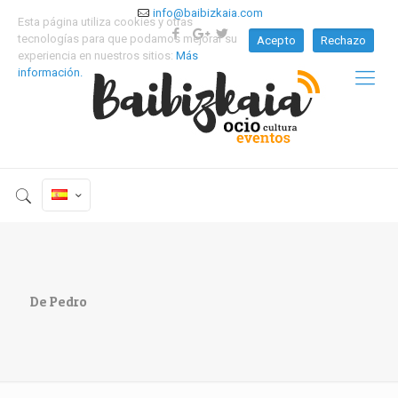
info@baibizkaia.com
Esta página utiliza cookies y otras
tecnologías para que podamos mejorar su
Acepto
Rechazo
experiencia en nuestros sitios:
Más
información.
De Pedro