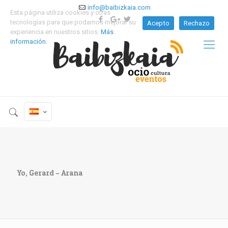
info@baibizkaia.com
Esta página utiliza cookies y otras
tecnologías para que podamos mejorar su
Acepto
Rechazo
experiencia en nuestros sitios:
Más
información.
Yo, Gerard – Arana