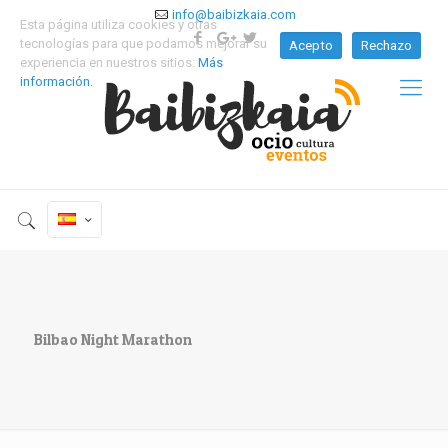
info@baibizkaia.com
Esta página utiliza cookies y otras
tecnologías para que podamos mejorar su
Acepto
Rechazo
experiencia en nuestros sitios:
Más
información.
Bilbao Night Marathon