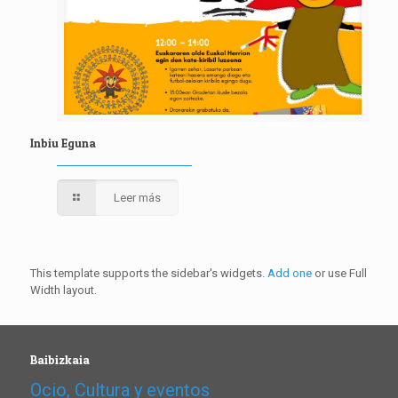
Inbiu Eguna
Leer más
This template supports the sidebar's widgets.
Add one
or use Full
Width layout.
Baibizkaia
Ocio, Cultura y eventos