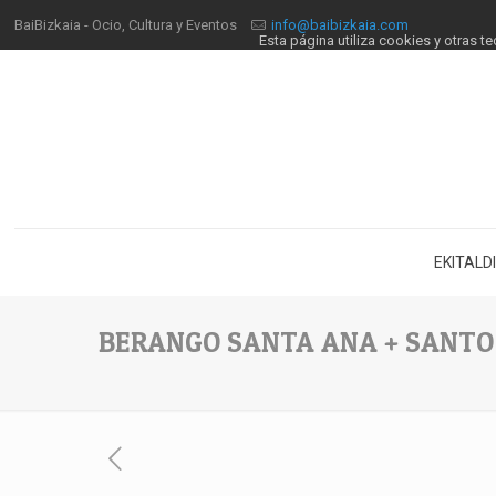
BaiBizkaia - Ocio, Cultura y Eventos
info@baibizkaia.com
Esta página utiliza cookies y otras 
EKITALD
BERANGO SANTA ANA + SANT