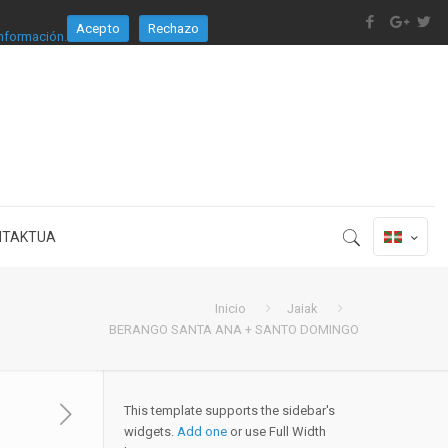
Acepto
Rechazo
nformación.
NTAKTUA
Inicio
Jaiak
BERANGO SANTA ANA + SANTO DOMINGO
This template supports the sidebar's
widgets.
Add one
or use Full Width