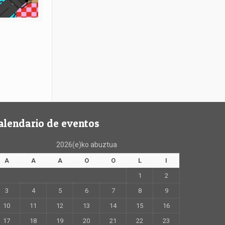
alendario de eventos
2026(e)ko abuztua
A
A
A
O
O
L
I
1
2
3
4
5
6
7
8
9
10
11
12
13
14
15
16
17
18
19
20
21
22
23