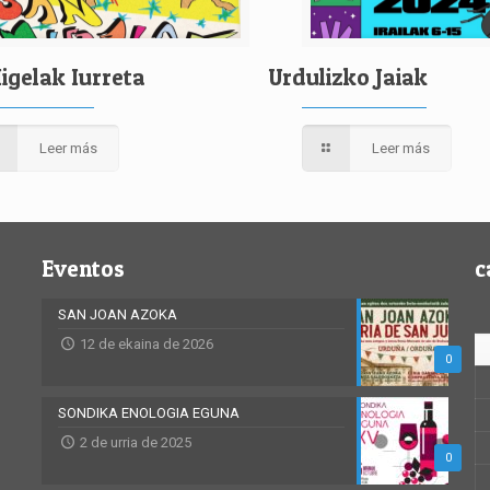
igelak Iurreta
Urdulizko Jaiak
Leer más
Leer más
Eventos
c
SAN JOAN AZOKA
12 de ekaina de 2026
0
SONDIKA ENOLOGIA EGUNA
2 de urria de 2025
0