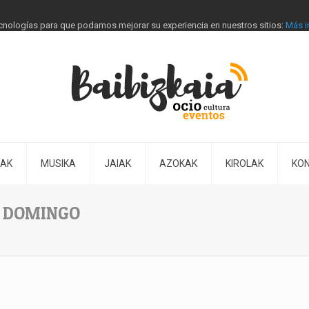
tecnologías para que podamos mejorar su experiencia en nuestros sitios:
Más i
IAK
MUSIKA
JAIAK
AZOKAK
KIROLAK
KO
O DOMINGO