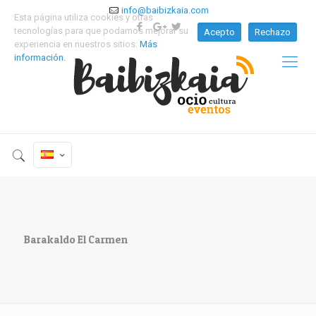
info@baibizkaia.com
Esta página utiliza cookies y otras
tecnologías para que podamos mejorar su
Acepto
Rechazo
experiencia en nuestros sitios:
Más
información.
Barakaldo El Carmen