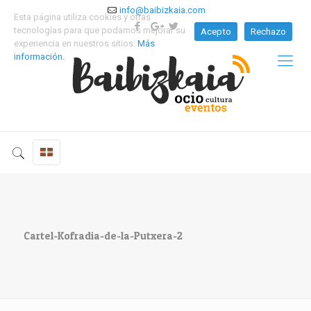
info@baibizkaia.com
Esta página utiliza cookies y otras
tecnologías para que podamos mejorar su
Acepto
Rechazo
experiencia en nuestros sitios:
Más
información.
Cartel-Kofradia-de-la-Putxera-2