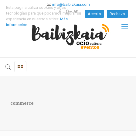
info@baibizkaia.com
Esta página utiliza cookies y otras
tecnologías para que podamos mejorar su
Acepto
Rechazo
experiencia en nuestros sitios:
Más
información.
commerce