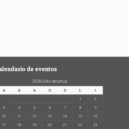
alendario de eventos
2026(e)ko abuztua
A
A
A
O
O
L
I
1
2
3
4
5
6
7
8
9
10
11
12
13
14
15
16
17
18
19
20
21
22
23