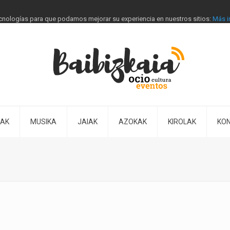
tecnologías para que podamos mejorar su experiencia en nuestros sitios:
Más i
IAK
MUSIKA
JAIAK
AZOKAK
KIROLAK
KO