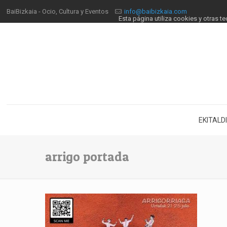
BaiBizkaia - Ocio, Cultura y Eventos
info@baibizkaia.com
Esta página utiliza cookies y otras 
EKITALD
arrigo portada