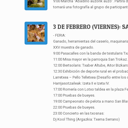
9:00 Marcha “Abadiño auzorik auzo”. Partirá de
tomará una fotografía al grupo de participan
3 DE FEBRERO (VIERNES): S
- FERIA:
Ganado, herramientas del caserío, maquinaria ag
XXV muestra de ganado.
9:00 Pasacalles con la banda de txistularis Tx
11:00 Misa mayor en la parroquia San Trokaz.
12:00 Bertsolaris: Txaber Altube, Aitor Bizkarr
12:30 Exhibición de deporte rural en el probad
Larretxea – Pello Telletxea (Desafío entre l
Harrijasotzaileak: Izeta II e Izeta IV.
17:00 Romería con Lotxo taldea en la plaza Fe
17:00 Pruebas de bueyes.
19:00 Campeonato de pelota a mano San Blas 
22:00 Pruebas de bueyes.
23:00 Concierto en las txosnas:
Dj Kool Thing (Argazkia: Txema Serrano)