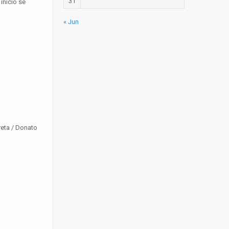
31
inicio se
« Jun
reta / Donato