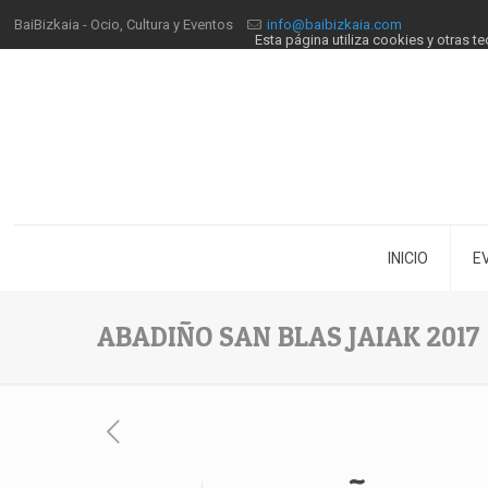
BaiBizkaia - Ocio, Cultura y Eventos
info@baibizkaia.com
Esta página utiliza cookies y otras 
INICIO
E
ABADIÑO SAN BLAS JAIAK 2017