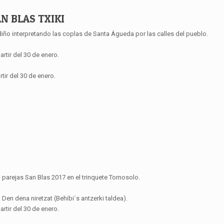
AN BLAS TXIKI
iño interpretando las coplas de Santa Águeda por las calles del pueblo.
rtir del 30 de enero.
tir del 30 de enero.
parejas San Blas 2017 en el trinquete Tornosolo.
: Den dena niretzat (Behibi´s antzerki taldea).
rtir del 30 de enero.