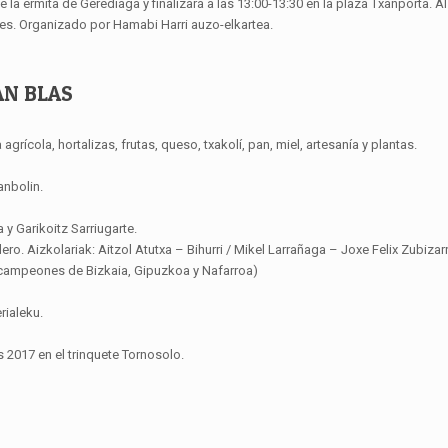
 la ermita de Gerediaga y finalizará a las 13:00-13:30 en la plaza Txanporta. Al 
tes. Organizado por Hamabi Harri auzo-elkartea.
AN BLAS
rícola, hortalizas, frutas, queso, txakolí, pan, miel, artesanía y plantas.
anbolin.
a y Garikoitz Sarriugarte.
ero. Aizkolariak: Aitzol Atutxa – Bihurri / Mikel Larrañaga – Joxe Felix Zubizar
os campeones de Bizkaia, Gipuzkoa y Nafarroa)
rialeku.
2017 en el trinquete Tornosolo.