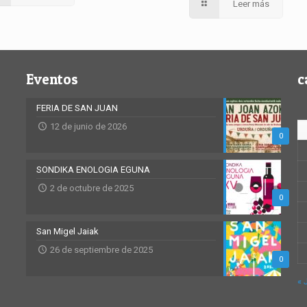
Leer más
Eventos
c
FERIA DE SAN JUAN
12 de junio de 2026
0
SONDIKA ENOLOGIA EGUNA
2 de octubre de 2025
0
San Migel Jaiak
26 de septiembre de 2025
0
« 