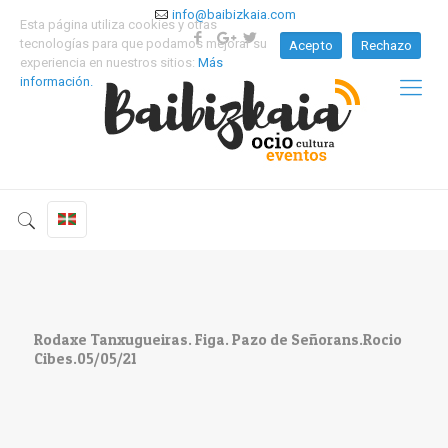
info@baibizkaia.com
Esta página utiliza cookies y otras
tecnologías para que podamos mejorar su
Acepto
Rechazo
experiencia en nuestros sitios:
Más
información.
Rodaxe Tanxugueiras. Figa. Pazo de Señorans.Rocio
Cibes.05/05/21