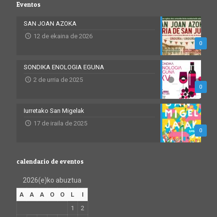
Eventos
SAN JOAN AZOKA
12 de ekaina de 2026
0
SONDIKA ENOLOGIA EGUNA
2 de urria de 2025
0
Iurretako San Migelak
17 de iraila de 2025
0
calendario de eventos
2026(e)ko abuztua
A
A
A
O
O
L
I
1
2