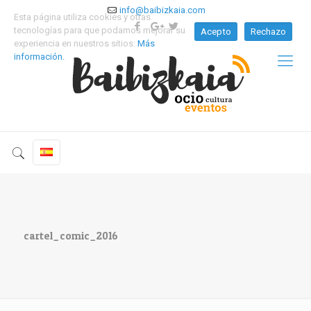
info@baibizkaia.com
Esta página utiliza cookies y otras
tecnologías para que podamos mejorar su
Acepto
Rechazo
experiencia en nuestros sitios:
Más
información.
cartel_comic_2016