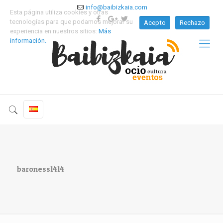
info@baibizkaia.com
Esta página utiliza cookies y otras
tecnologías para que podamos mejorar su
Acepto
Rechazo
experiencia en nuestros sitios:
Más
información.
baroness1414