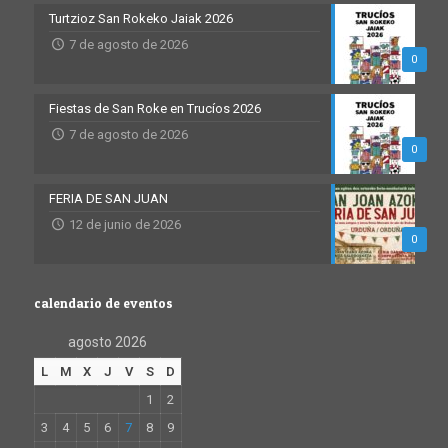
Turtzioz San Rokeko Jaiak 2026
7 de agosto de 2026
0
Fiestas de San Roke en Trucíos 2026
7 de agosto de 2026
0
FERIA DE SAN JUAN
12 de junio de 2026
0
calendario de eventos
agosto 2026
L
M
X
J
V
S
D
1
2
3
4
5
6
7
8
9