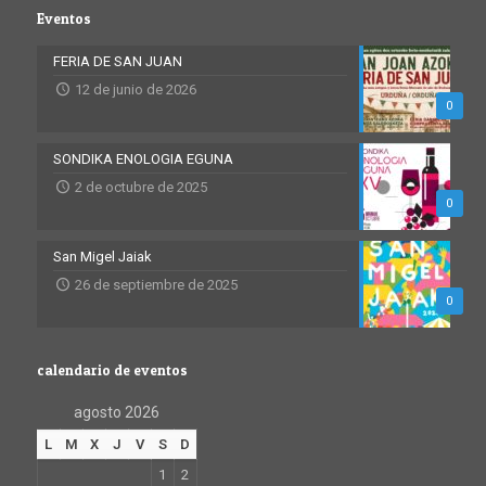
Eventos
FERIA DE SAN JUAN
12 de junio de 2026
0
SONDIKA ENOLOGIA EGUNA
2 de octubre de 2025
0
San Migel Jaiak
26 de septiembre de 2025
0
calendario de eventos
agosto 2026
L
M
X
J
V
S
D
1
2