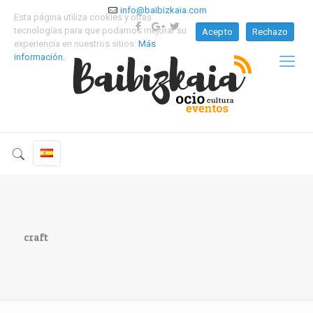
info@baibizkaia.com
Esta página utiliza cookies y otras
tecnologías para que podamos mejorar su
Acepto
Rechazo
experiencia en nuestros sitios:
Más
información.
craft