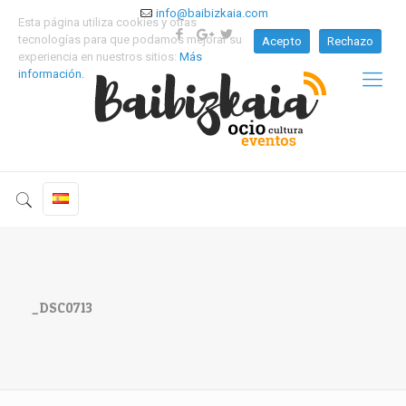
info@baibizkaia.com
Esta página utiliza cookies y otras
tecnologías para que podamos mejorar su
Acepto
Rechazo
experiencia en nuestros sitios:
Más
información.
_DSC0713