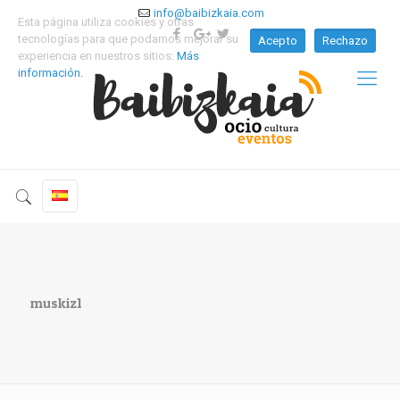
info@baibizkaia.com
Esta página utiliza cookies y otras
tecnologías para que podamos mejorar su
Acepto
Rechazo
experiencia en nuestros sitios:
Más
información.
muskiz1