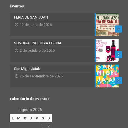
Eventos
FERIA DE SAN JUAN
12 de junio de 2026
0
SONDIKA ENOLOGIA EGUNA
2 de octubre de 2025
0
San Migel Jaiak
26 de septiembre de 2025
0
calendario de eventos
agosto 2026
L
M
X
J
V
S
D
1
2