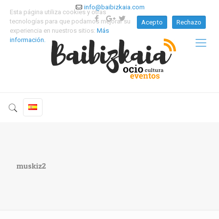
info@baibizkaia.com
Esta página utiliza cookies y otras
tecnologías para que podamos mejorar su
Acepto
Rechazo
experiencia en nuestros sitios:
Más
información.
muskiz2