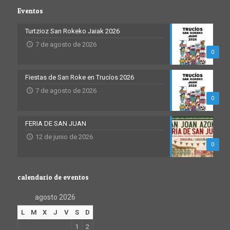
Eventos
Turtzioz San Rokeko Jaiak 2026
7 de agosto de 2026
0
Fiestas de San Roke en Trucíos 2026
7 de agosto de 2026
0
FERIA DE SAN JUAN
12 de junio de 2026
0
calendario de eventos
agosto 2026
L
M
X
J
V
S
D
1
2