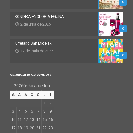
0
SONDIKA ENOLOGIA EGUNA
2 de urria de 2025
0
Iurretako San Migelak
17 de iraila de 2025
0
calendario de eventos
2026(e)ko abuztua
A
A
A
O
O
L
I
1
2
3
4
5
6
7
8
9
10
11
12
13
14
15
16
17
18
19
20
21
22
23