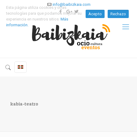
info@baibizkaia.com
Esta página utiliza cookies y otras
tecnologías para que podamos mejorar su
Acepto
Rechazo
experiencia en nuestros sitios:
Más
información.
kabia-teatro