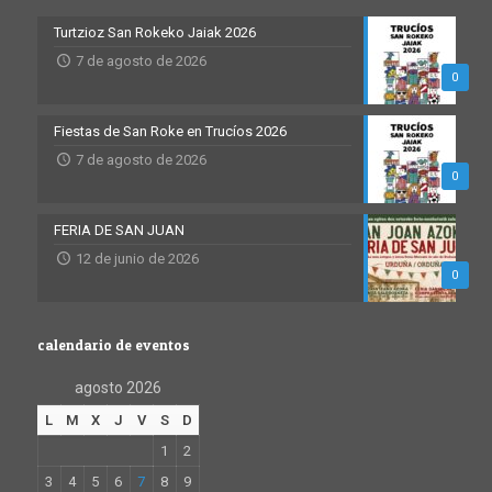
Turtzioz San Rokeko Jaiak 2026
7 de agosto de 2026
0
Fiestas de San Roke en Trucíos 2026
7 de agosto de 2026
0
FERIA DE SAN JUAN
12 de junio de 2026
0
calendario de eventos
agosto 2026
L
M
X
J
V
S
D
1
2
3
4
5
6
7
8
9