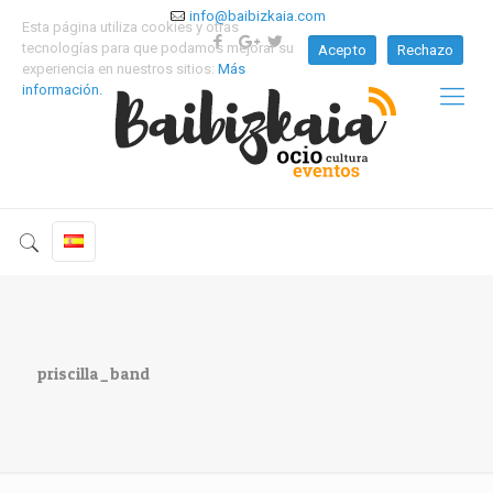
info@baibizkaia.com
Esta página utiliza cookies y otras
tecnologías para que podamos mejorar su
Acepto
Rechazo
experiencia en nuestros sitios:
Más
información.
priscilla_band