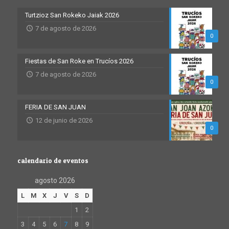
Turtzioz San Rokeko Jaiak 2026
7 de agosto de 2026
0
Fiestas de San Roke en Trucíos 2026
7 de agosto de 2026
0
FERIA DE SAN JUAN
12 de junio de 2026
0
calendario de eventos
agosto 2026
L
M
X
J
V
S
D
1
2
3
4
5
6
7
8
9