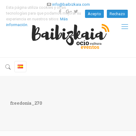
info@baibizkaia.com
Esta página utiliza cookies y otras
tecnologías para que podamos mejorar su
Acepto
Rechazo
experiencia en nuestros sitios:
Más
información.
freedonia_270