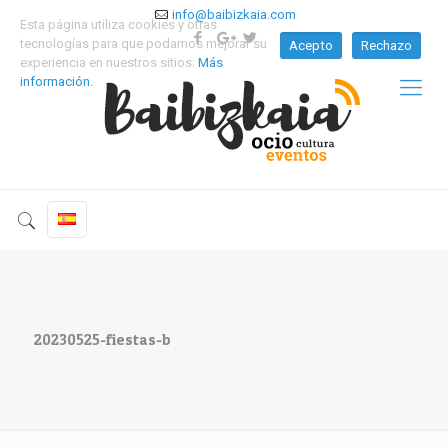
info@baibizkaia.com
Esta página utiliza cookies y otras
tecnologías para que podamos mejorar su
Acepto
Rechazo
experiencia en nuestros sitios:
Más
información.
20230525-fiestas-b