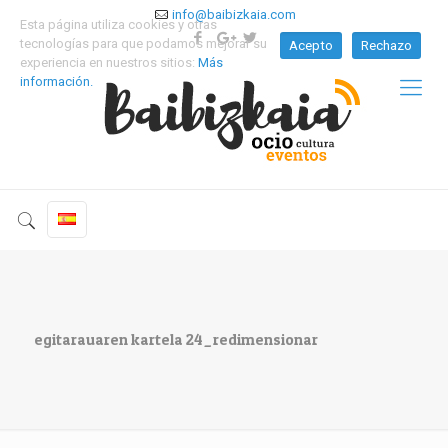
info@baibizkaia.com
Esta página utiliza cookies y otras
tecnologías para que podamos mejorar su
Acepto
Rechazo
experiencia en nuestros sitios:
Más
información.
egitarauaren kartela 24_redimensionar