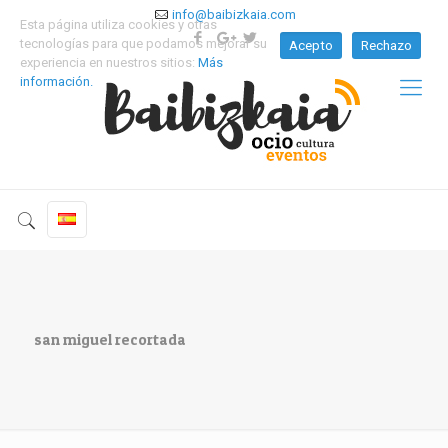
info@baibizkaia.com
Esta página utiliza cookies y otras
tecnologías para que podamos mejorar su
Acepto
Rechazo
experiencia en nuestros sitios:
Más
información.
san miguel recortada