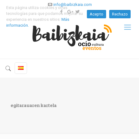
info@baibizkaia.com
Esta página utiliza cookies y otras
tecnologías para que podamos mejorar su
Acepto
Rechazo
experiencia en nuestros sitios:
Más
información.
egitarauaren kartela