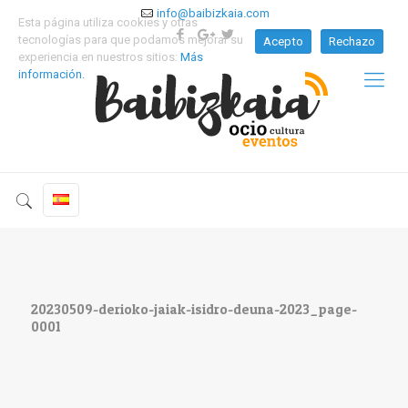
info@baibizkaia.com
Esta página utiliza cookies y otras
tecnologías para que podamos mejorar su
Acepto
Rechazo
experiencia en nuestros sitios:
Más
información.
20230509-derioko-jaiak-isidro-deuna-2023_page-
0001