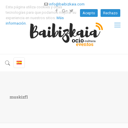
info@baibizkaia.com
Esta página utiliza cookies y otras
tecnologías para que podamos mejorar su
Acepto
Rechazo
experiencia en nuestros sitios:
Más
información.
muskizf1