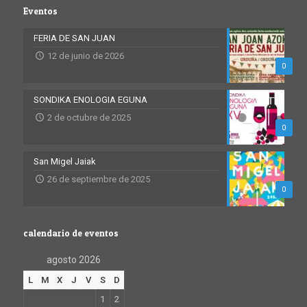
Eventos
FERIA DE SAN JUAN
12 de junio de 2026
0
SONDIKA ENOLOGIA EGUNA
2 de octubre de 2025
0
San Migel Jaiak
26 de septiembre de 2025
0
calendario de eventos
agosto 2026
L
M
X
J
V
S
D
1
2