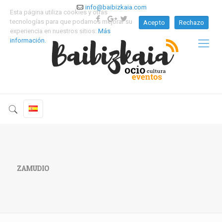
info@baibizkaia.com
Esta página utiliza cookies y otras
tecnologías para que podamos mejorar su
Acepto
Rechazo
experiencia en nuestros sitios:
Más
información.
ZAMUDIO