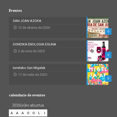
Eventos
SAN JOAN AZOKA
12 de ekaina de 2026
0
SONDIKA ENOLOGIA EGUNA
2 de urria de 2025
0
Iurretako San Migelak
17 de iraila de 2025
0
calendario de eventos
2026(e)ko abuztua
A
A
A
O
O
L
I