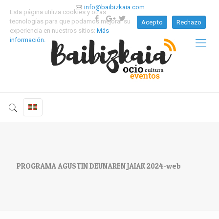
info@baibizkaia.com
Esta página utiliza cookies y otras
tecnologías para que podamos mejorar su
Acepto
Rechazo
experiencia en nuestros sitios:
Más
información.
PROGRAMA AGUSTIN DEUNAREN JAIAK 2024-web