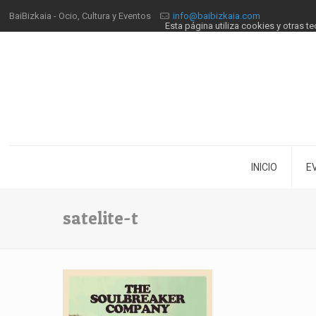
BaiBizkaia - Ocio, Cultura y Eventos
info@baibizkaia.com
Esta página utiliza cookies y otras 
INICIO
E
satelite-t