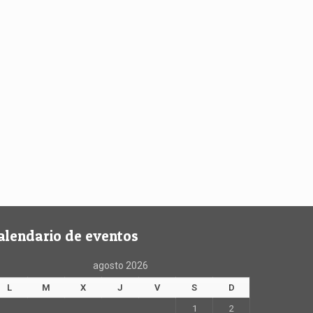
alendario de eventos
agosto 2026
L
M
X
J
V
S
D
1
2