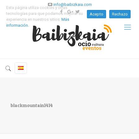
info@baibizkaia.com
Esta página utiliza cookies y otras
tecnologías para que podamos mejorar su
Acepto
Rechazo
experiencia en nuestros sitios:
Más
información.
blackmountain1414