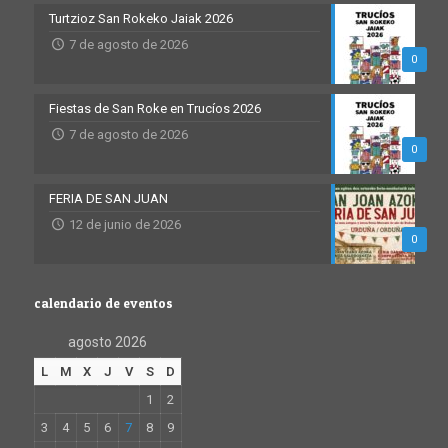
Turtzioz San Rokeko Jaiak 2026
7 de agosto de 2026
0
Fiestas de San Roke en Trucíos 2026
7 de agosto de 2026
0
FERIA DE SAN JUAN
12 de junio de 2026
0
calendario de eventos
agosto 2026
L
M
X
J
V
S
D
1
2
3
4
5
6
7
8
9