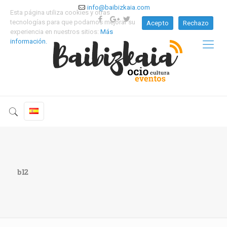
info@baibizkaia.com
Esta página utiliza cookies y otras
tecnologías para que podamos mejorar su
Acepto
Rechazo
experiencia en nuestros sitios:
Más
información.
b12