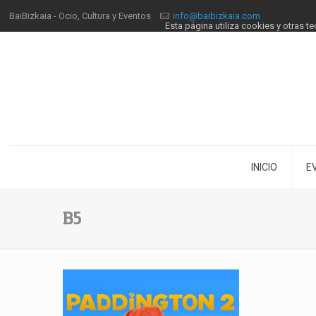
BaiBizkaia - Ocio, Cultura y Eventos
info@baibizkaia.com
Esta página utiliza cookies y otras 
INICIO
E
B5