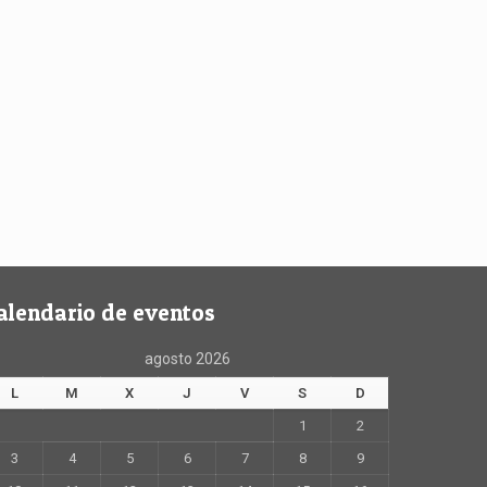
alendario de eventos
agosto 2026
L
M
X
J
V
S
D
1
2
3
4
5
6
7
8
9