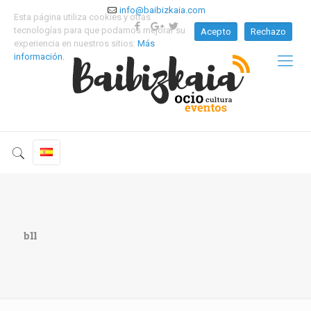
info@baibizkaia.com
Esta página utiliza cookies y otras
tecnologías para que podamos mejorar su
Acepto
Rechazo
experiencia en nuestros sitios:
Más
información.
b11