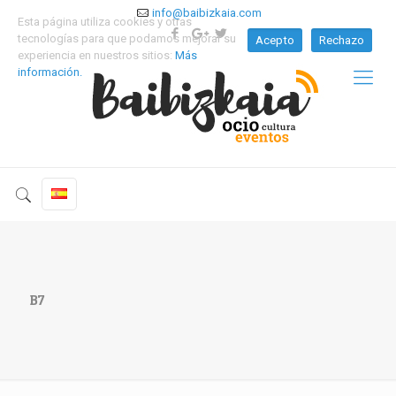
info@baibizkaia.com
Esta página utiliza cookies y otras
tecnologías para que podamos mejorar su
Acepto
Rechazo
experiencia en nuestros sitios:
Más
información.
B7