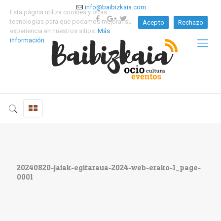
info@baibizkaia.com
Esta página utiliza cookies y otras
tecnologías para que podamos mejorar su
Acepto
Rechazo
experiencia en nuestros sitios:
Más
información.
20240820-jaiak-egitaraua-2024-web-erako-1_page-
0001